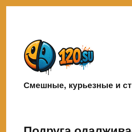
Смешные, курьезные и ст
Подруга одалживае