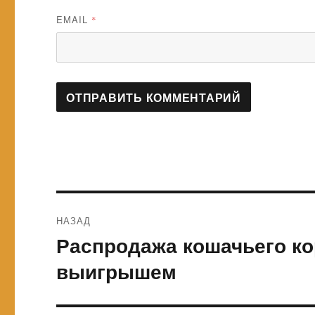
EMAIL
*
Навигация
НАЗАД
по
Распродажа кошачьего к
Предыдущая
запись:
записям
выигрышем