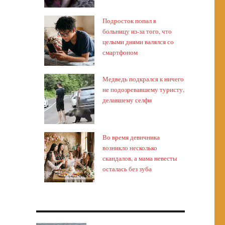
Подросток попал в
больницу из-за того, что
целыми днями валялся со
смартфоном
Медведь подкрался к ничего
не подозревавшему туристу,
делавшему селфи
Во время девичника
возникло несколько
скандалов, а мама невесты
осталась без зуба