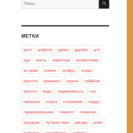
Искать:
МЕТКИ
дети
доброта
драка
дружба
дтп
еда
жесть
животные
изобретение
истории
климат
конфуз
кошка
красота
криминал
курьез
лайфхак
милота
мода
недвижимость
нло
обезьяна
отвага
отношения
панда
паранормальное
повезло
пожилые
праздник
путешествия
рекорд
робот
рыбалка
случайность
собака