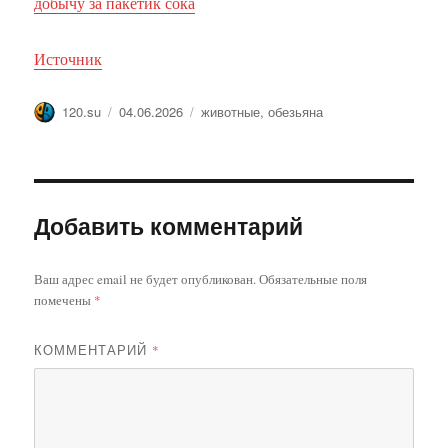
добычу за пакетик сока
Источник
Автор
Опубликовано
Метки
120.su
04.06.2026
животные
,
обезьяна
Добавить комментарий
Ваш адрес email не будет опубликован.
Обязательные поля
помечены
*
КОММЕНТАРИЙ
*