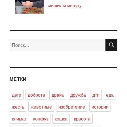
мишек за минуту
ПО
Искать:
МЕТКИ
дети
доброта
драка
дружба
дтп
еда
жесть
животные
изобретение
истории
климат
конфуз
кошка
красота