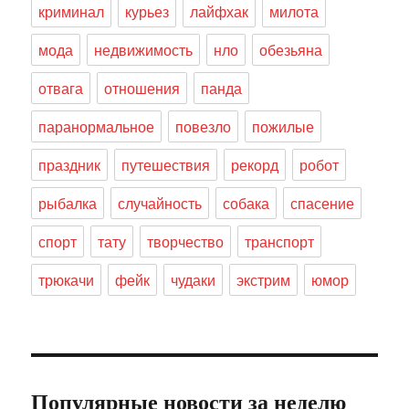
криминал
курьез
лайфхак
милота
мода
недвижимость
нло
обезьяна
отвага
отношения
панда
паранормальное
повезло
пожилые
праздник
путешествия
рекорд
робот
рыбалка
случайность
собака
спасение
спорт
тату
творчество
транспорт
трюкачи
фейк
чудаки
экстрим
юмор
Популярные новости за неделю