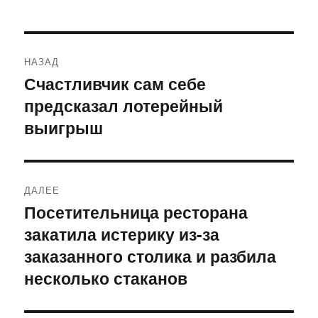
Навигация
НАЗАД
по
Счастливчик сам себе
Предыдущая
предсказал лотерейный
запись:
записям
выигрыш
ДАЛЕЕ
Посетительница ресторана
Следующая
закатила истерику из-за
запись:
заказанного столика и разбила
несколько стаканов