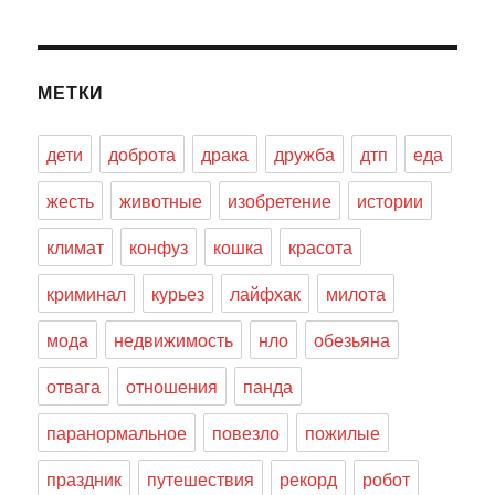
МЕТКИ
дети
доброта
драка
дружба
дтп
еда
жесть
животные
изобретение
истории
климат
конфуз
кошка
красота
криминал
курьез
лайфхак
милота
мода
недвижимость
нло
обезьяна
отвага
отношения
панда
паранормальное
повезло
пожилые
праздник
путешествия
рекорд
робот