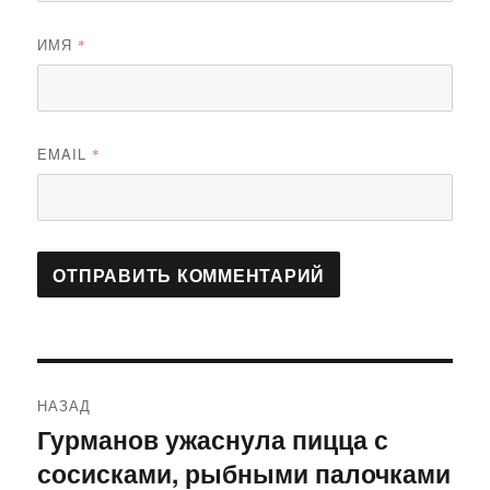
ИМЯ
*
EMAIL
*
Навигация
НАЗАД
по
Гурманов ужаснула пицца с
Предыдущая
сосисками, рыбными палочками
запись:
записям