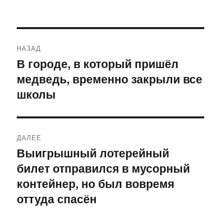
Навигация
НАЗАД
по
В городе, в который пришёл
Предыдущая
медведь, временно закрыли все
запись:
записям
школы
ДАЛЕЕ
Выигрышный лотерейный
Следующая
билет отправился в мусорный
запись:
контейнер, но был вовремя
оттуда спасён