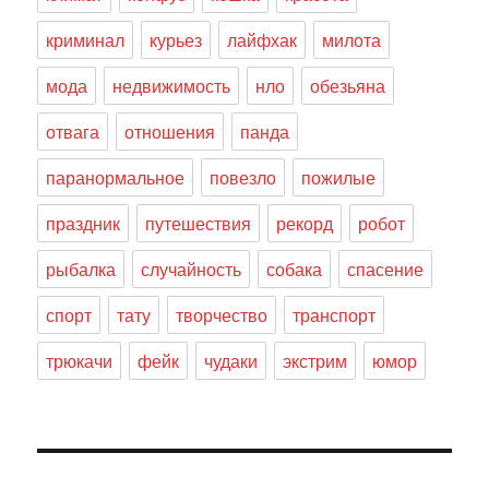
криминал
курьез
лайфхак
милота
мода
недвижимость
нло
обезьяна
отвага
отношения
панда
паранормальное
повезло
пожилые
праздник
путешествия
рекорд
робот
рыбалка
случайность
собака
спасение
спорт
тату
творчество
транспорт
трюкачи
фейк
чудаки
экстрим
юмор