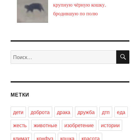
крупную чёрную кошку,
бродившую по полю
ПО
Искать:
МЕТКИ
дети
доброта
драка
дружба
дтп
еда
жесть
животные
изобретение
истории
климат
конфуз
кошка
красота