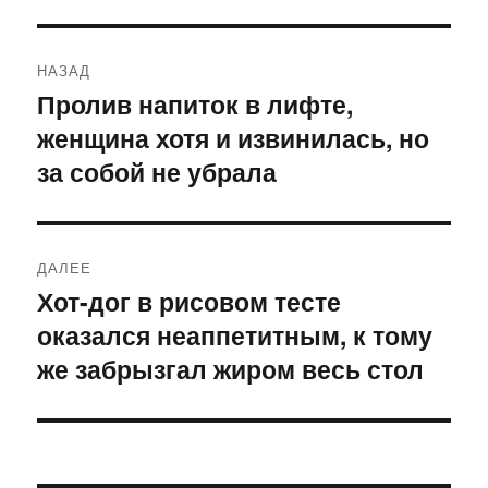
Навигация
НАЗАД
по
Пролив напиток в лифте,
Предыдущая
женщина хотя и извинилась, но
запись:
записям
за собой не убрала
ДАЛЕЕ
Хот-дог в рисовом тесте
Следующая
оказался неаппетитным, к тому
запись:
же забрызгал жиром весь стол