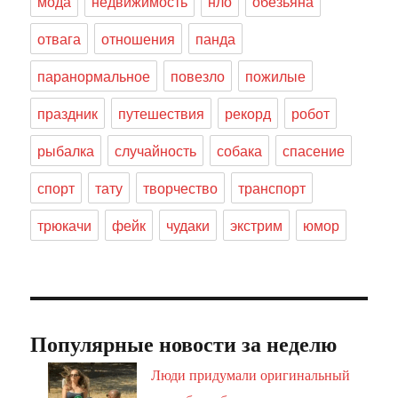
мода
недвижимость
нло
обезьяна
отвага
отношения
панда
паранормальное
повезло
пожилые
праздник
путешествия
рекорд
робот
рыбалка
случайность
собака
спасение
спорт
тату
творчество
транспорт
трюкачи
фейк
чудаки
экстрим
юмор
Популярные новости за неделю
Люди придумали оригинальный