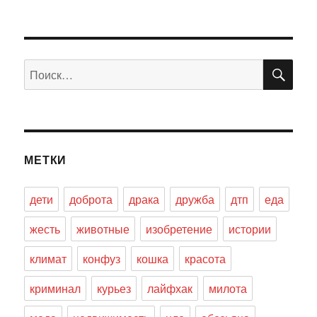
ПО
Искать:
МЕТКИ
дети
доброта
драка
дружба
дтп
еда
жесть
животные
изобретение
истории
климат
конфуз
кошка
красота
криминал
курьез
лайфхак
милота