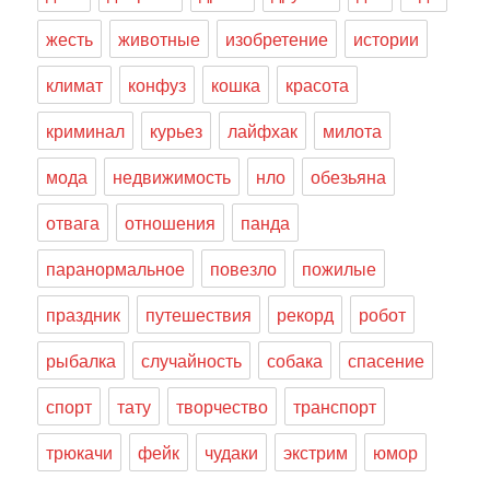
жесть
животные
изобретение
истории
климат
конфуз
кошка
красота
криминал
курьез
лайфхак
милота
мода
недвижимость
нло
обезьяна
отвага
отношения
панда
паранормальное
повезло
пожилые
праздник
путешествия
рекорд
робот
рыбалка
случайность
собака
спасение
спорт
тату
творчество
транспорт
трюкачи
фейк
чудаки
экстрим
юмор