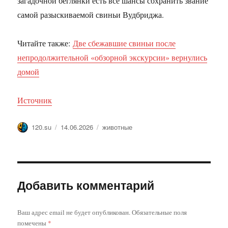
загадочной беглянки есть все шансы сохранить звание
самой разыскиваемой свиньи Вудбриджа.
Читайте также:
Две сбежавшие свиньи после
непродолжительной «обзорной экскурсии» вернулись
домой
Источник
Автор
Опубликовано
Метки
120.su
14.06.2026
животные
Добавить комментарий
Ваш адрес email не будет опубликован.
Обязательные поля
помечены
*