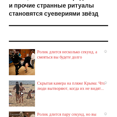
и прочие странные ритуалы
запись:
становятся суевериями звёзд
Ролик длится несколько секунд, а
i
смеяться вы будете долго
Скрытая камера на пляже Крыма: Что
i
люди вытворяют, когда их не видят...
Ролик длится пару секунд, но вы
i