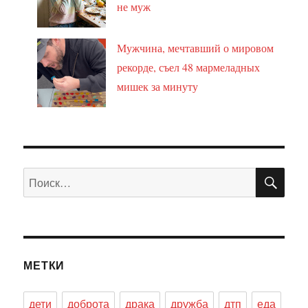
не муж
Мужчина, мечтавший о мировом
рекорде, съел 48 мармеладных
мишек за минуту
ПО
Искать:
МЕТКИ
дети
доброта
драка
дружба
дтп
еда