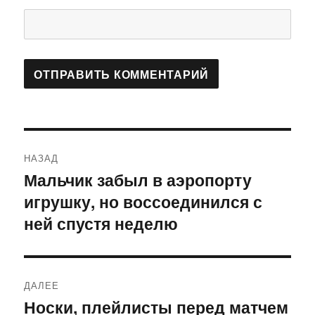
Навигация
НАЗАД
по
Мальчик забыл в аэропорту
Предыдущая
игрушку, но воссоединился с
запись:
записям
ней спустя неделю
ДАЛЕЕ
Носки, плейлисты перед матчем
Следующая