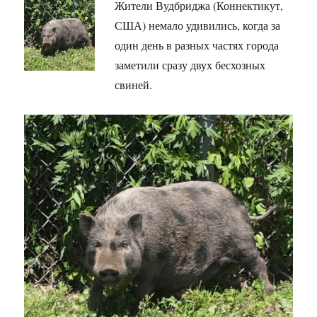
Жители Вудбриджа (Коннектикут,
США) немало удивились, когда за
один день в разных частях города
заметили сразу двух бесхозных
свиней.