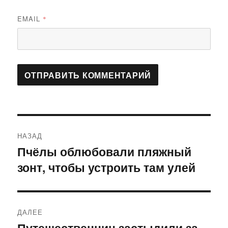
EMAIL
*
Навигация
НАЗАД
по
Пчёлы облюбовали пляжный
Предыдущая
зонт, чтобы устроить там улей
запись:
записям
ДАЛЕЕ
Путешественниц застыдили за
Следующая