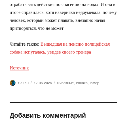
отрабатывать действия по спасению на водах. И она в
итоге справилась, хотя наверняка недоумевала, почему
человек, который может плавать, внезапно начал
притворяться, что не может.
Читайте также:
Вышедшая на пенсию полицейская
собака испугалась, увидев своего тренера
Источник
Автор
Опубликовано
Метки
120.su
17.06.2026
животные
,
собака
,
юмор
Добавить комментарий