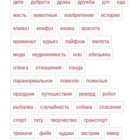
дети
доброта
драка
дружба
дтп
еда
жесть
животные
изобретение
истории
климат
конфуз
кошка
красота
криминал
курьез
лайфхак
милота
мода
недвижимость
нло
обезьяна
отвага
отношения
панда
паранормальное
повезло
пожилые
праздник
путешествия
рекорд
робот
рыбалка
случайность
собака
спасение
спорт
тату
творчество
транспорт
трюкачи
фейк
чудаки
экстрим
юмор