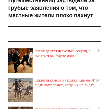
грубые заявления о том, что
запись:
местные жители плохо пахнут
Ролик длится несколько секунд, а
i
смеяться вы будете долго
Скрытая камера на пляже Крыма: Что
i
люди вытворяют, когда их не видят...
Ролик длится пару секунд, но вы
i