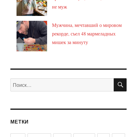
не муж
Мужчина, мечтавший о мировом
рекорде, съел 48 мармеладных
мишек за минуту
ПО
Искать:
МЕТКИ