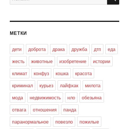
МЕТКИ
дети
доброта
драка
дружба
дтп
еда
жесть
животные
изобретение
истории
климат
конфуз
кошка
красота
криминал
курьез
лайфхак
милота
мода
недвижимость
нло
обезьяна
отвага
отношения
панда
паранормальное
повезло
пожилые