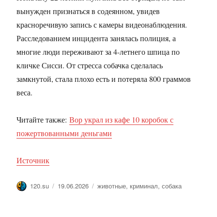
вынужден признаться в содеянном, увидев
красноречивую запись с камеры видеонаблюдения.
Расследованием инцидента занялась полиция, а
многие люди переживают за 4-летнего шпица по
кличке Сисси. От стресса собачка сделалась
замкнутой, стала плохо есть и потеряла 800 граммов
веса.
Читайте также:
Вор украл из кафе 10 коробок с
пожертвованными деньгами
Источник
Автор
Опубликовано
Метки
120.su
19.06.2026
животные
,
криминал
,
собака