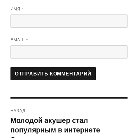
ИМЯ
*
EMAIL
*
Навигация
НАЗАД
по
Молодой акушер стал
Предыдущая
популярным в интернете
запись:
записям