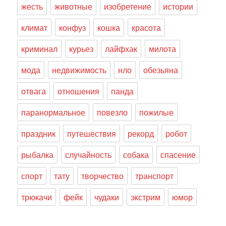
жесть
животные
изобретение
истории
климат
конфуз
кошка
красота
криминал
курьез
лайфхак
милота
мода
недвижимость
нло
обезьяна
отвага
отношения
панда
паранормальное
повезло
пожилые
праздник
путешествия
рекорд
робот
рыбалка
случайность
собака
спасение
спорт
тату
творчество
транспорт
трюкачи
фейк
чудаки
экстрим
юмор