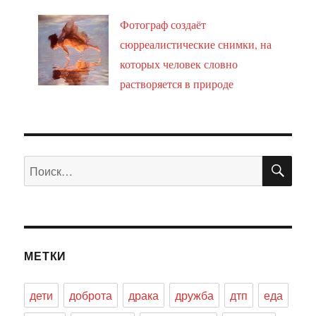
Фотограф создаёт
сюрреалистические снимки, на
которых человек словно
растворяется в природе
ПО
Искать:
МЕТКИ
дети
доброта
драка
дружба
дтп
еда