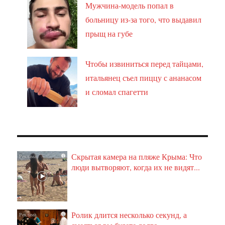
Мужчина-модель попал в
больницу из-за того, что выдавил
прыщ на губе
Чтобы извиниться перед тайцами,
итальянец съел пиццу с ананасом
и сломал спагетти
Скрытая камера на пляже Крыма: Что
i
люди вытворяют, когда их не видят...
Ролик длится несколько секунд, а
i