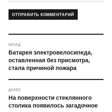
Навигация
НАЗАД
по
Батарея электровелосипеда,
Предыдущая
оставленная без присмотра,
запись:
записям
стала причиной пожара
ДАЛЕЕ
На поверхности стеклянного
Следующая
столика появилось загадочное
запись: