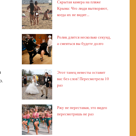
Скрытая камера на пляже
i
Крыма: Что люди вытворяют,
когда их не видят...
Ролик длится несколько секунд,
i
а смеяться вы будете долго
а
Этот танец невесты оставит
i
вас без слов! Пересмотрела 10
о.
раз
Ржу не переставая, это видео
i
пересмотришь не раз