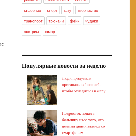
спасение
спорт
тату
творчество
транспорт
трюкачи
фейк
чудаки
экстрим
юмор
ис
Популярные новости за неделю
Люди придумали
оригинальный способ,
чтобы охладиться в жару
Подросток попал в
больницу из-за того, что
целыми днями валялся со
смартфоном