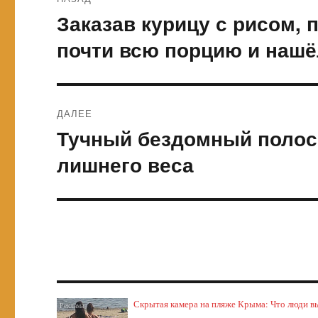
по
Заказав курицу с рисом, 
Предыдущая
запись:
записям
почти всю порцию и нашё
ДАЛЕЕ
Тучный бездомный полосн
Следующая
запись:
лишнего веса
Скрытая камера на пляже Крыма: Что люди выт