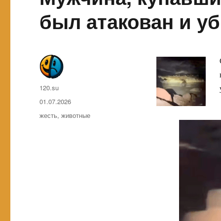
был атакован и у
Автор
120.su
Опубликовано
01.07.2026
Метки
жесть
,
животные