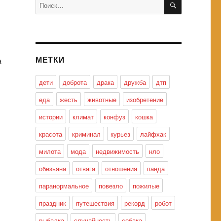
Искать:
МЕТКИ
а
дети
доброта
драка
дружба
дтп
еда
жесть
животные
изобретение
истории
климат
конфуз
кошка
красота
криминал
курьез
лайфхак
милота
мода
недвижимость
нло
обезьяна
отвага
отношения
панда
паранормальное
повезло
пожилые
праздник
путешествия
рекорд
робот
рыбалка
случайность
собака