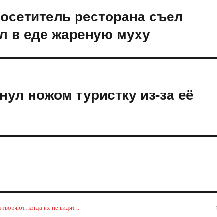
посетитель ресторана съел
л в еде жареную муху
ул ножом туристку из-за её
воряют, когда их не видят...