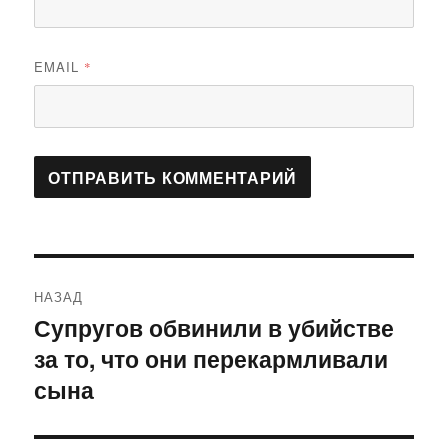
EMAIL
*
Навигация
НАЗАД
по
Супругов обвинили в убийстве
Предыдущая
за то, что они перекармливали
запись:
записям
сына