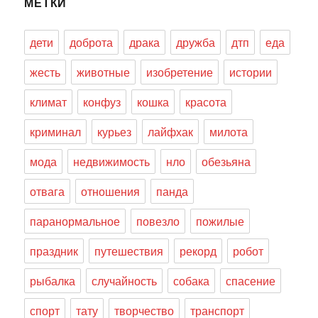
МЕТКИ
дети
доброта
драка
дружба
дтп
еда
жесть
животные
изобретение
истории
климат
конфуз
кошка
красота
криминал
курьез
лайфхак
милота
мода
недвижимость
нло
обезьяна
отвага
отношения
панда
паранормальное
повезло
пожилые
праздник
путешествия
рекорд
робот
рыбалка
случайность
собака
спасение
спорт
тату
творчество
транспорт