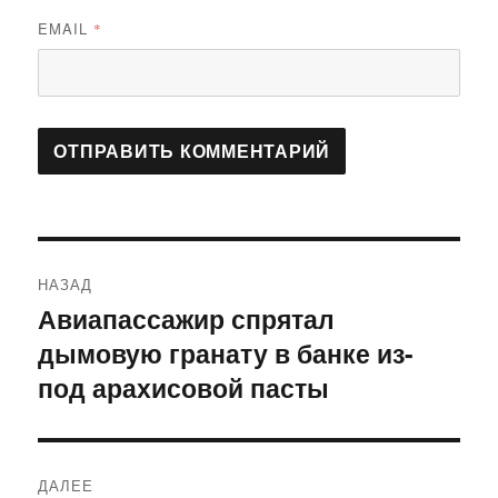
EMAIL
*
Навигация
НАЗАД
по
Авиапассажир спрятал
Предыдущая
дымовую гранату в банке из-
запись:
записям
под арахисовой пасты
ДАЛЕЕ