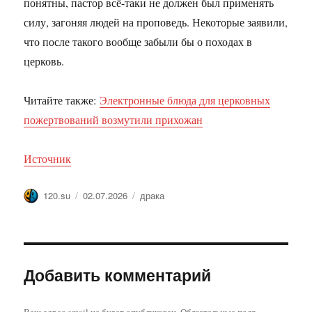
понятны, пастор всё-таки не должен был применять
силу, загоняя людей на проповедь. Некоторые заявили,
что после такого вообще забыли бы о походах в
церковь.
Читайте также:
Электронные блюда для церковных
пожертвований возмутили прихожан
Источник
Автор
Опубликовано
Метки
120.su
02.07.2026
драка
Добавить комментарий
Ваш адрес email не будет опубликован.
Обязательные поля