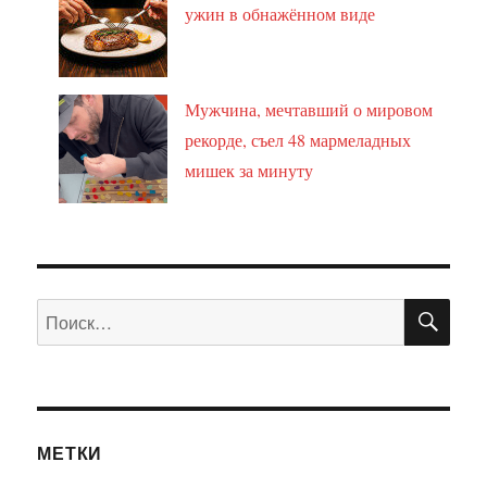
ужин в обнажённом виде
Мужчина, мечтавший о мировом
рекорде, съел 48 мармеладных
мишек за минуту
ПО
Искать:
МЕТКИ