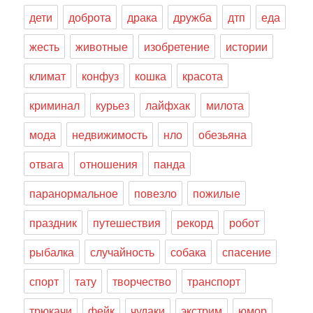
дети
доброта
драка
дружба
дтп
еда
жесть
животные
изобретение
истории
климат
конфуз
кошка
красота
криминал
курьез
лайфхак
милота
мода
недвижимость
нло
обезьяна
отвага
отношения
панда
паранормальное
повезло
пожилые
праздник
путешествия
рекорд
робот
рыбалка
случайность
собака
спасение
спорт
тату
творчество
транспорт
трюкачи
фейк
чудаки
экстрим
юмор