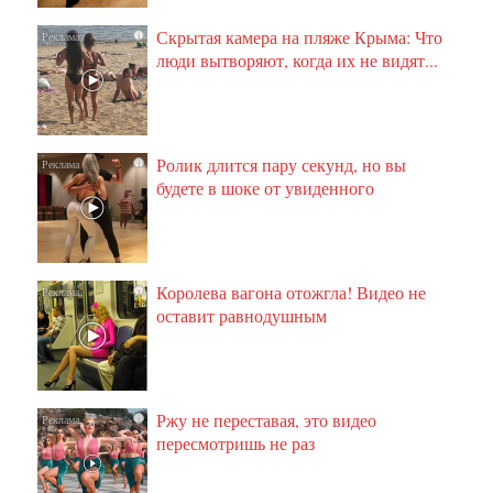
Скрытая камера на пляже Крыма: Что
i
люди вытворяют, когда их не видят...
Ролик длится пару секунд, но вы
i
будете в шоке от увиденного
Королева вагона отожгла! Видео не
i
оставит равнодушным
Ржу не переставая, это видео
i
пересмотришь не раз