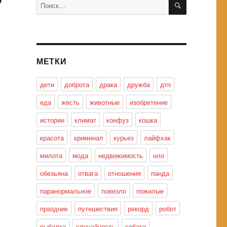
Искать:
МЕТКИ
дети
доброта
драка
дружба
дтп
еда
жесть
животные
изобретение
истории
климат
конфуз
кошка
красота
криминал
курьез
лайфхак
милота
мода
недвижимость
нло
обезьяна
отвага
отношения
панда
паранормальное
повезло
пожилые
праздник
путешествия
рекорд
робот
рыбалка
случайность
собака