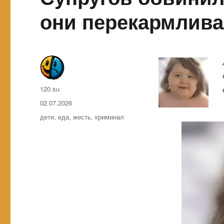
они перекармлив
Автор
120.su
Опубликовано
02.07.2026
Метки
дети
,
еда
,
жесть
,
криминал