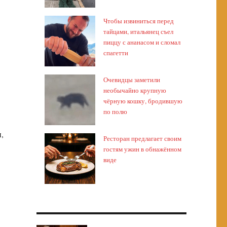
Чтобы извиниться перед
тайцами, итальянец съел
пиццу с ананасом и сломал
спагетти
Очевидцы заметили
необычайно крупную
чёрную кошку, бродившую
по полю
,
Ресторан предлагает своим
гостям ужин в обнажённом
виде