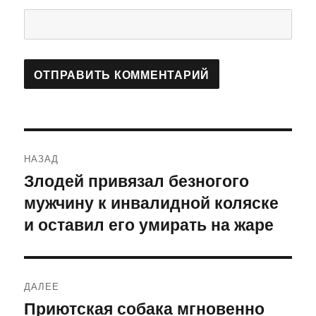
Навигация
НАЗАД
по
Злодей привязал безногого
Предыдущая
мужчину к инвалидной коляске
запись:
записям
и оставил его умирать на жаре
ДАЛЕЕ
Приютская собака мгновенно
Следующая