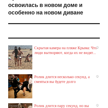
освоилась в новом доме и
запись:
особенно на новом диване
Скрытая камера на пляже Крыма: Что
i
люди вытворяют, когда их не видят...
Ролик длится несколько секунд, а
i
смеяться вы будете долго
Ролик длится пару секунд, но вы
i