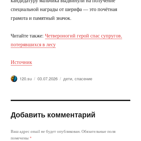
кандидатуру мальчика выдвинули на получение
специальной награды от шерифа — это почётная
грамота и памятный значок.
Читайте также:
Четвероногий герой спас супругов,
потерявшихся в лесу
Источник
Автор
Опубликовано
Метки
120.su
03.07.2026
дети
,
спасение
Добавить комментарий
Ваш адрес email не будет опубликован.
Обязательные поля
помечены
*