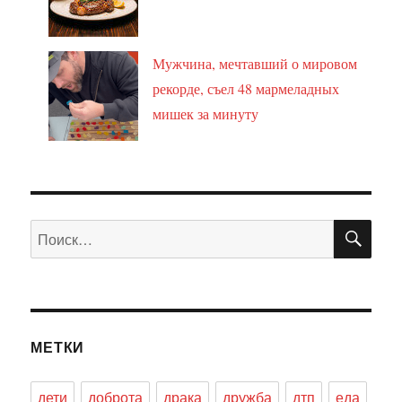
Мужчина, мечтавший о мировом
рекорде, съел 48 мармеладных
мишек за минуту
ПО
Искать:
МЕТКИ
дети
доброта
драка
дружба
дтп
еда