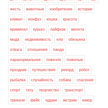
жесть
животные
изобретение
истории
климат
конфуз
кошка
красота
криминал
курьез
лайфхак
милота
мода
недвижимость
нло
обезьяна
отвага
отношения
панда
паранормальное
повезло
пожилые
праздник
путешествия
рекорд
робот
рыбалка
случайность
собака
спасение
спорт
тату
творчество
транспорт
трюкачи
фейк
чудаки
экстрим
юмор