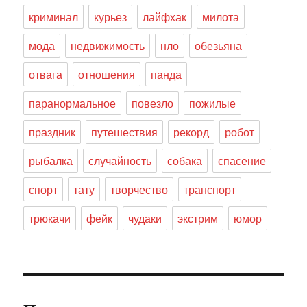
криминал
курьез
лайфхак
милота
мода
недвижимость
нло
обезьяна
отвага
отношения
панда
паранормальное
повезло
пожилые
праздник
путешествия
рекорд
робот
рыбалка
случайность
собака
спасение
спорт
тату
творчество
транспорт
трюкачи
фейк
чудаки
экстрим
юмор