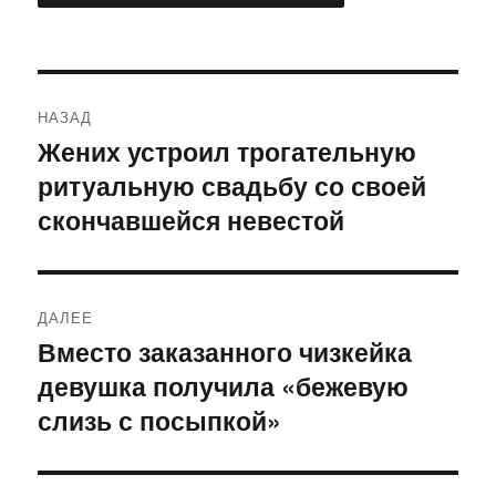
Навигация
НАЗАД
по
Жених устроил трогательную
Предыдущая
ритуальную свадьбу со своей
запись:
записям
скончавшейся невестой
ДАЛЕЕ
Вместо заказанного чизкейка
Следующая
девушка получила «бежевую
запись:
слизь с посыпкой»