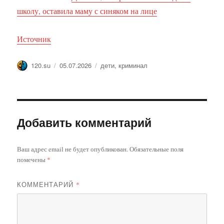
школу, оставила маму с синяком на лице
Источник
Автор
Опубликовано
Метки
120.su
05.07.2026
дети
,
криминал
Добавить комментарий
Ваш адрес email не будет опубликован.
Обязательные поля
помечены
*
КОММЕНТАРИЙ
*