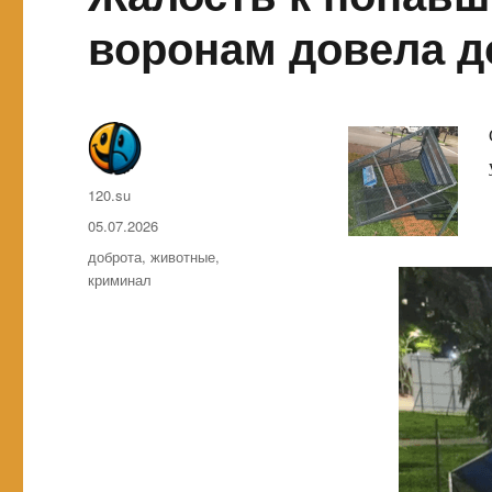
воронам довела 
Автор
120.su
Опубликовано
05.07.2026
Метки
доброта
,
животные
,
криминал