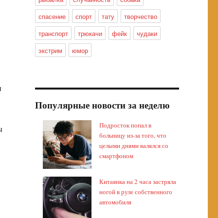
спасение
спорт
тату
творчество
транспорт
трюкачи
фейк
чудаки
экстрим
юмор
и
Популярные новости за неделю
Подросток попал в
ы
больницу из-за того, что
целыми днями валялся со
смартфоном
Китаянка на 2 часа застряла
ногой в руле собственного
автомобиля