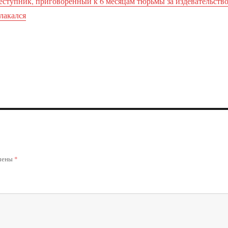
еступник, приговорённый к 6 месяцам тюрьмы за издевательств
лакался
ечены
*