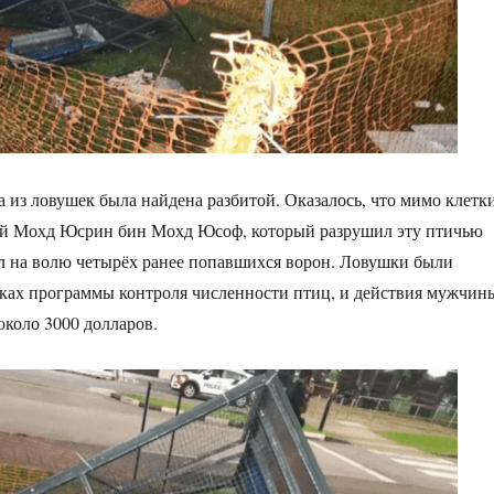
а из ловушек была найдена разбитой. Оказалось, что мимо клетк
ий Мохд Юсрин бин Мохд Юсоф, который разрушил эту птичью
л на волю четырёх ранее попавшихся ворон. Ловушки были
ках программы контроля численности птиц, и действия мужчин
около 3000 долларов.