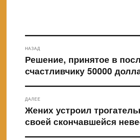
Навигация
НАЗАД
по
Решение, принятое в пос
Предыдущая
запись:
записям
счастливчику 50000 долл
ДАЛЕЕ
Жених устроил трогатель
Следующая
запись:
своей скончавшейся неве