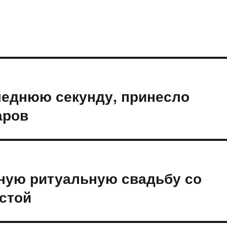
леднюю секунду, принесло
аров
ную ритуальную свадьбу со
стой