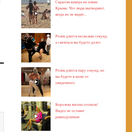
о
Скрытая камера на пляже
i
Крыма: Что люди вытворяют,
когда их не видят...
Ролик длится несколько секунд,
i
а смеяться вы будете долго
Ролик длится пару секунд, но
i
вы будете в шоке от
увиденного
Королева вагона отожгла!
i
Видео не оставит
равнодушным