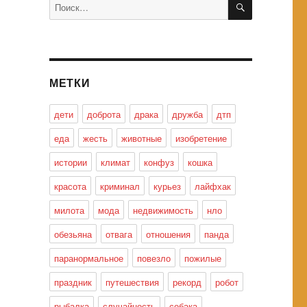
Искать:
МЕТКИ
дети
доброта
драка
дружба
дтп
еда
жесть
животные
изобретение
истории
климат
конфуз
кошка
красота
криминал
курьез
лайфхак
милота
мода
недвижимость
нло
обезьяна
отвага
отношения
панда
паранормальное
повезло
пожилые
праздник
путешествия
рекорд
робот
рыбалка
случайность
собака