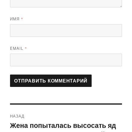
ИМЯ
*
EMAIL
*
Навигация
НАЗАД
по
Жена попыталась высосать яд
Предыдущая