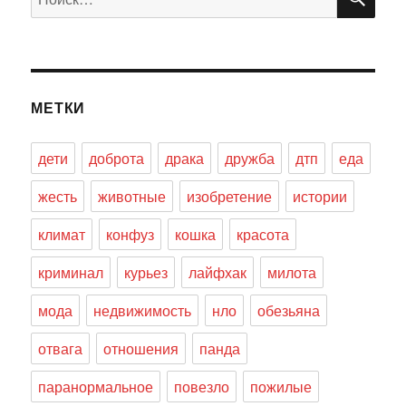
МЕТКИ
дети
доброта
драка
дружба
дтп
еда
жесть
животные
изобретение
истории
климат
конфуз
кошка
красота
криминал
курьез
лайфхак
милота
мода
недвижимость
нло
обезьяна
отвага
отношения
панда
паранормальное
повезло
пожилые