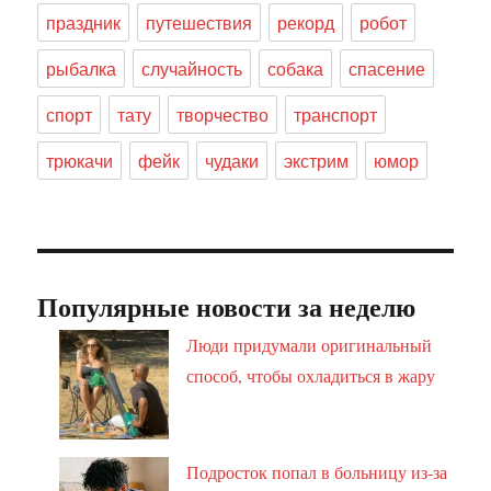
праздник
путешествия
рекорд
робот
рыбалка
случайность
собака
спасение
спорт
тату
творчество
транспорт
трюкачи
фейк
чудаки
экстрим
юмор
Популярные новости за неделю
Люди придумали оригинальный
способ, чтобы охладиться в жару
Подросток попал в больницу из-за