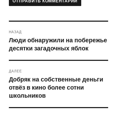
Навигация
НАЗАД
по
Люди обнаружили на побережье
Предыдущая
десятки загадочных яблок
запись:
записям
ДАЛЕЕ
Добряк на собственные деньги
Следующая
отвёз в кино более сотни
запись:
школьников