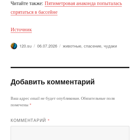
Читайте также:
Пятиметровая анаконда попыталась
спрятаться в бассейне
Источник
Автор
Опубликовано
Метки
120.su
06.07.2026
животные
,
спасение
,
чудаки
Добавить комментарий
Ваш адрес email не будет опубликован.
Обязательные поля
помечены
*
КОММЕНТАРИЙ
*