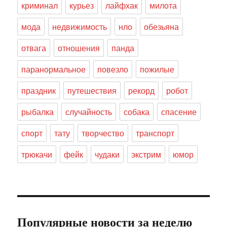
криминал
курьез
лайфхак
милота
мода
недвижимость
нло
обезьяна
отвага
отношения
панда
паранормальное
повезло
пожилые
праздник
путешествия
рекорд
робот
рыбалка
случайность
собака
спасение
спорт
тату
творчество
транспорт
трюкачи
фейк
чудаки
экстрим
юмор
Популярные новости за неделю