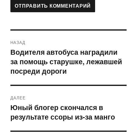
Навигация
НАЗАД
по
Водителя автобуса наградили
Предыдущая
за помощь старушке, лежавшей
запись:
записям
посреди дороги
ДАЛЕЕ
Юный блогер скончался в
Следующая
результате ссоры из-за манго
запись: