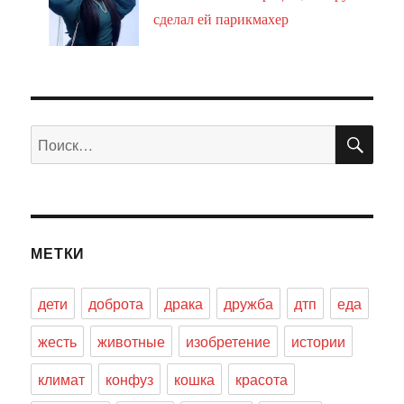
сделал ей парикмахер
ПО
Искать:
МЕТКИ
дети
доброта
драка
дружба
дтп
еда
жесть
животные
изобретение
истории
климат
конфуз
кошка
красота