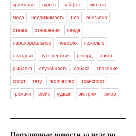
криминал
курьез
лайфхак
милота
мода
недвижимость
нло
обезьяна
отвага
отношения
панда
паранормальное
повезло
пожилые
праздник
путешествия
рекорд
робот
рыбалка
случайность
собака
спасение
спорт
тату
творчество
транспорт
трюкачи
фейк
чудаки
экстрим
юмор
Популярные новости за неделю