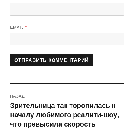
EMAIL
*
Навигация
НАЗАД
по
Зрительница так торопилась к
Предыдущая
началу любимого реалити-шоу,
запись:
записям
что превысила скорость