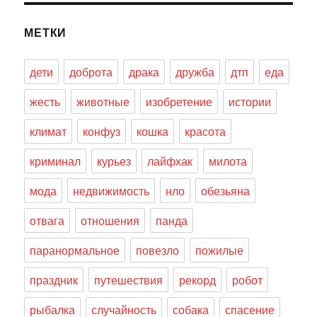
МЕТКИ
дети
доброта
драка
дружба
дтп
еда
жесть
животные
изобретение
истории
климат
конфуз
кошка
красота
криминал
курьез
лайфхак
милота
мода
недвижимость
нло
обезьяна
отвага
отношения
панда
паранормальное
повезло
пожилые
праздник
путешествия
рекорд
робот
рыбалка
случайность
собака
спасение