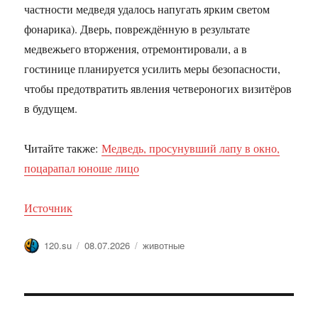
частности медведя удалось напугать ярким светом
фонарика). Дверь, повреждённую в результате
медвежьего вторжения, отремонтировали, а в
гостинице планируется усилить меры безопасности,
чтобы предотвратить явления четвероногих визитёров
в будущем.
Читайте также:
Медведь, просунувший лапу в окно,
поцарапал юноше лицо
Источник
Автор
Опубликовано
Метки
120.su
08.07.2026
животные