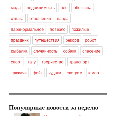
мода
недвижимость
нло
обезьяна
отвага
отношения
панда
паранормальное
повезло
пожилые
праздник
путешествия
рекорд
робот
рыбалка
случайность
собака
спасение
спорт
тату
творчество
транспорт
трюкачи
фейк
чудаки
экстрим
юмор
Популярные новости за неделю