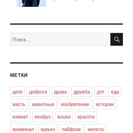
ПО
Искать:
МЕТКИ
дети
доброта
драка
дружба
дтп
еда
жесть
животные
изобретение
истории
климат
конфуз
кошка
красота
криминал
курьез
лайфхак
милота