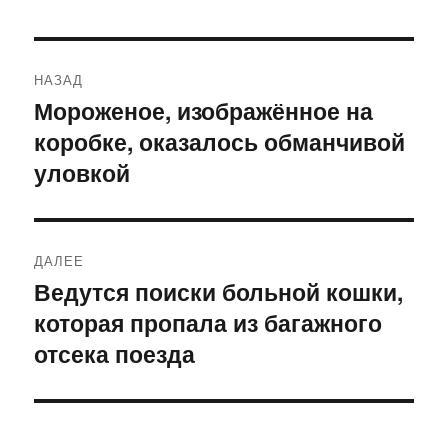
Навигация
НАЗАД
по
Мороженое, изображённое на
Предыдущая
коробке, оказалось обманчивой
запись:
записям
уловкой
ДАЛЕЕ
Ведутся поиски больной кошки,
Следующая
которая пропала из багажного
запись:
отсека поезда