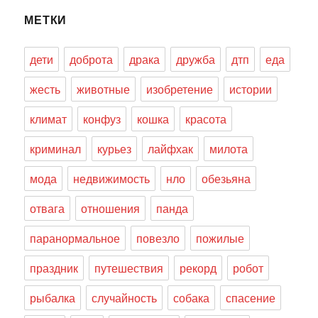
МЕТКИ
дети
доброта
драка
дружба
дтп
еда
жесть
животные
изобретение
истории
климат
конфуз
кошка
красота
криминал
курьез
лайфхак
милота
мода
недвижимость
нло
обезьяна
отвага
отношения
панда
паранормальное
повезло
пожилые
праздник
путешествия
рекорд
робот
рыбалка
случайность
собака
спасение