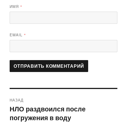
ИМЯ
*
EMAIL
*
Навигация
НАЗАД
по
НЛО раздвоился после
Предыдущая
погружения в воду
запись:
записям