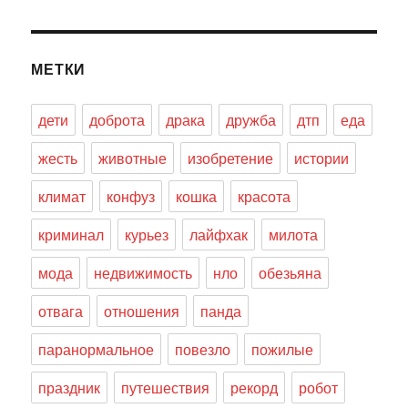
МЕТКИ
дети
доброта
драка
дружба
дтп
еда
жесть
животные
изобретение
истории
климат
конфуз
кошка
красота
криминал
курьез
лайфхак
милота
мода
недвижимость
нло
обезьяна
отвага
отношения
панда
паранормальное
повезло
пожилые
праздник
путешествия
рекорд
робот