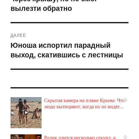
вылезти обратно
ДАЛЕЕ
Юноша испортил парадный
Следующая
выход, скатившись с лестницы
запись:
Скрытая камера на пляже Крыма: Что
i
люди вытворяют, когда их не видят...
Ролик длится несколько секунд, а
i