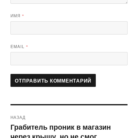
ИМЯ
*
EMAIL
*
Навигация
НАЗАД
по
Грабитель проник в магазин
Предыдущая
через крышу, но не смог
запись:
записям