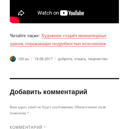
Читайте также:
Художник создаёт миниатюрные
здания, поражающие подробностью исполнения
Автор
Опубликовано
Метки
120.su
19.06.2017
доброта
,
отвага
,
творчество
Добавить комментарий
Ваш адрес email не будет опубликован.
Обязательные поля
помечены
*
КОММЕНТАРИЙ
*