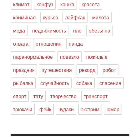
климат
конфуз
кошка
красота
криминал
курьез
лайфхак
милота
мода
недвижимость
нло
обезьяна
отвага
отношения
панда
паранормальное
повезло
пожилые
праздник
путешествия
рекорд
робот
рыбалка
случайность
собака
спасение
спорт
тату
творчество
транспорт
трюкачи
фейк
чудаки
экстрим
юмор