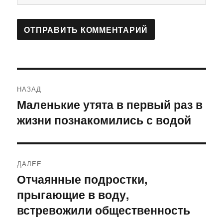
Навигация
НАЗАД
по
Маленькие утята в первый раз в
Предыдущая
жизни познакомились с водой
запись:
записям
ДАЛЕЕ
Отчаянные подростки,
Следующая
прыгающие в воду,
запись:
встревожили общественность