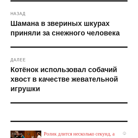
Навигация
НАЗАД
по
Шамана в звериных шкурах
Предыдущая
приняли за снежного человека
запись:
записям
ДАЛЕЕ
Котёнок использовал собачий
Следующая
хвост в качестве жевательной
запись:
игрушки
Ролик длится несколько секунд, а
i