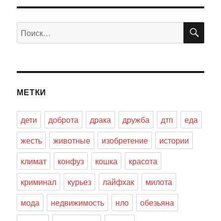
ПО
Искать:
МЕТКИ
дети
доброта
драка
дружба
дтп
еда
жесть
животные
изобретение
истории
климат
конфуз
кошка
красота
криминал
курьез
лайфхак
милота
мода
недвижимость
нло
обезьяна