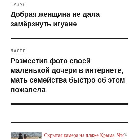
НАЗАД
по
Добрая женщина не дала
Предыдущая
замёрзнуть игуане
запись:
записям
ДАЛЕЕ
Разместив фото своей
Следующая
маленькой дочери в интернете,
запись:
мать семейства быстро об этом
пожалела
Скрытая камера на пляже Крыма: Что
i