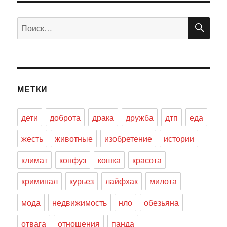
ПО
Искать:
МЕТКИ
дети
доброта
драка
дружба
дтп
еда
жесть
животные
изобретение
истории
климат
конфуз
кошка
красота
криминал
курьез
лайфхак
милота
мода
недвижимость
нло
обезьяна
отвага
отношения
панда