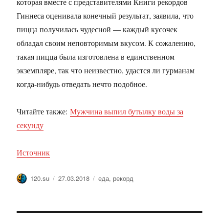
которая вместе с представителями Книги рекордов
Гиннеса оценивала конечный результат, заявила, что
пицца получилась чудесной — каждый кусочек
обладал своим неповторимым вкусом. К сожалению,
такая пицца была изготовлена в единственном
экземпляре, так что неизвестно, удастся ли гурманам
когда-нибудь отведать нечто подобное.
Читайте также:
Мужчина выпил бутылку воды за
секунду
Источник
Автор
Опубликовано
Метки
120.su
27.03.2018
еда
,
рекорд