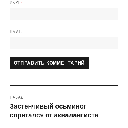
ИМЯ
*
EMAIL
*
Навигация
НАЗАД
по
Застенчивый осьминог
Предыдущая
спрятался от аквалангиста
запись:
записям