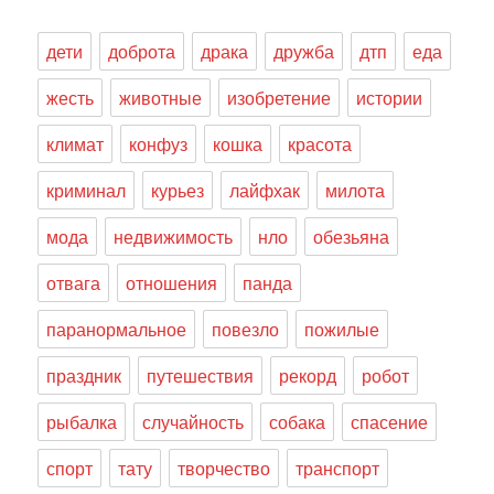
дети
доброта
драка
дружба
дтп
еда
жесть
животные
изобретение
истории
климат
конфуз
кошка
красота
криминал
курьез
лайфхак
милота
мода
недвижимость
нло
обезьяна
отвага
отношения
панда
паранормальное
повезло
пожилые
праздник
путешествия
рекорд
робот
рыбалка
случайность
собака
спасение
спорт
тату
творчество
транспорт