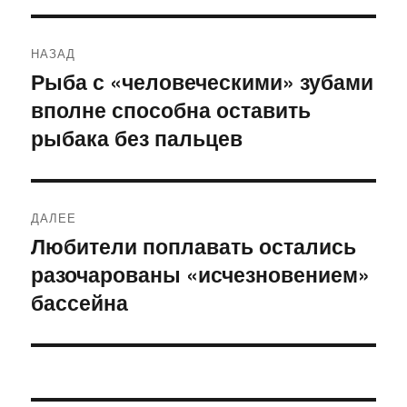
Навигация
НАЗАД
по
Рыба с «человеческими» зубами
Предыдущая
вполне способна оставить
запись:
записям
рыбака без пальцев
ДАЛЕЕ
Любители поплавать остались
Следующая
разочарованы «исчезновением»
запись:
бассейна