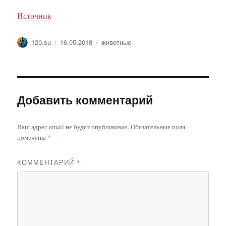
Источник
Автор
Опубликовано
Метки
120.su
16.05.2018
животные
Добавить комментарий
Ваш адрес email не будет опубликован.
Обязательные поля
помечены
*
КОММЕНТАРИЙ
*