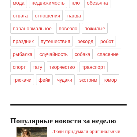
мода
недвижимость
нло
обезьяна
отвага
отношения
панда
паранормальное
повезло
пожилые
праздник
путешествия
рекорд
робот
рыбалка
случайность
собака
спасение
спорт
тату
творчество
транспорт
трюкачи
фейк
чудаки
экстрим
юмор
Популярные новости за неделю
Люди придумали оригинальный