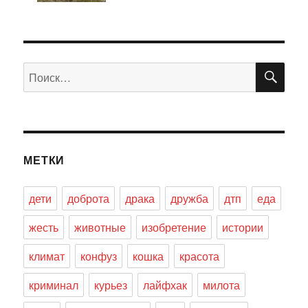
ПО
Искать:
МЕТКИ
дети
доброта
драка
дружба
дтп
еда
жесть
животные
изобретение
истории
климат
конфуз
кошка
красота
криминал
курьез
лайфхак
милота