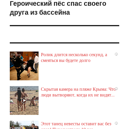
Героический пёс спас своего
Следующая
друга из бассейна
запись:
Ролик длится несколько секунд, а
i
смеяться вы будете долго
Скрытая камера на пляже Крыма: Что
i
люди вытворяют, когда их не видят...
Этот танец невесты оставит вас без
i