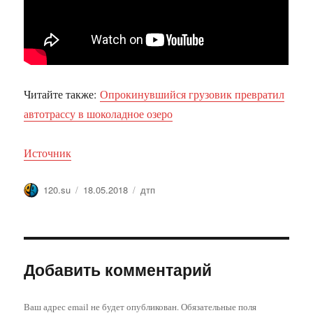
Читайте также:
Опрокинувшийся грузовик превратил
автотрассу в шоколадное озеро
Источник
Автор
Опубликовано
Метки
120.su
18.05.2018
дтп
Добавить комментарий
Ваш адрес email не будет опубликован.
Обязательные поля