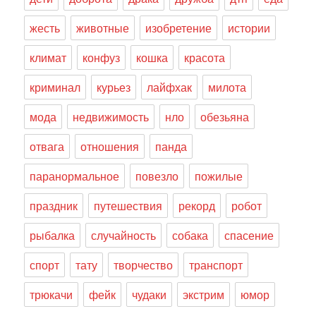
жесть
животные
изобретение
истории
климат
конфуз
кошка
красота
криминал
курьез
лайфхак
милота
мода
недвижимость
нло
обезьяна
отвага
отношения
панда
паранормальное
повезло
пожилые
праздник
путешествия
рекорд
робот
рыбалка
случайность
собака
спасение
спорт
тату
творчество
транспорт
трюкачи
фейк
чудаки
экстрим
юмор