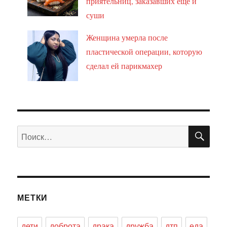
приятельниц, заказавших ещё и
суши
Женщина умерла после
пластической операции, которую
сделал ей парикмахер
ПО
Искать:
МЕТКИ
дети
доброта
драка
дружба
дтп
еда