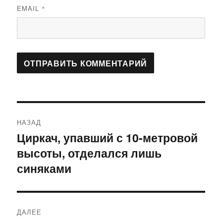
EMAIL
*
Навигация
НАЗАД
по
Циркач, упавший с 10-метровой
Предыдущая
высоты, отделался лишь
запись:
записям
синяками
ДАЛЕЕ