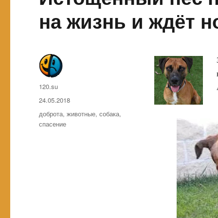
на жизнь и ждёт 
Автор
120.su
Опубликовано
24.05.2018
Метки
доброта
,
животные
,
собака
,
спасение