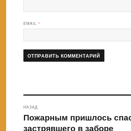
EMAIL
*
Навигация
НАЗАД
по
Пожарным пришлось спас
Предыдущая
запись:
записям
застрявшего в заборе