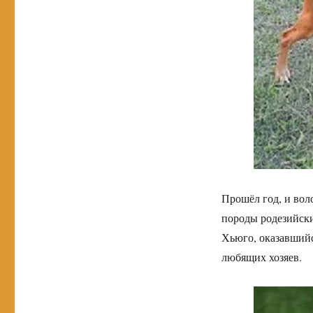
Прошёл год, и воло
породы родезийски
Хьюго, оказавшийс
любящих хозяев.