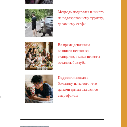
Медведь подкрался к ничего
не подозревавшему туристу,
делавшему селфи
Во время девичника
возникло несколько
скандалов, а мама невесты
осталась без зуба
Подросток попал в
больницу из-за того, что
целыми днями валялся со
смартфоном
и