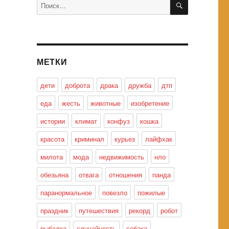
Искать:
МЕТКИ
дети
доброта
драка
дружба
дтп
еда
жесть
животные
изобретение
истории
климат
конфуз
кошка
красота
криминал
курьез
лайфхак
милота
мода
недвижимость
нло
обезьяна
отвага
отношения
панда
паранормальное
повезло
пожилые
праздник
путешествия
рекорд
робот
рыбалка
случайность
собака