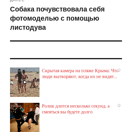
Собака почувствовала себя
Следующая
фотомоделью с помощью
запись:
листодува
Скрытая камера на пляже Крыма: Что
i
люди вытворяют, когда их не видят...
Ролик длится несколько секунд, а
i
смеяться вы будете долго