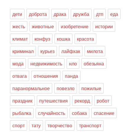
дети
доброта
драка
дружба
дтп
еда
жесть
животные
изобретение
истории
климат
конфуз
кошка
красота
криминал
курьез
лайфхак
милота
мода
недвижимость
нло
обезьяна
отвага
отношения
панда
паранормальное
повезло
пожилые
праздник
путешествия
рекорд
робот
рыбалка
случайность
собака
спасение
спорт
тату
творчество
транспорт