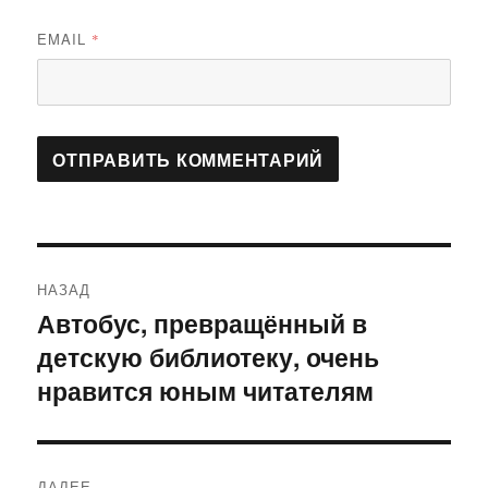
EMAIL
*
Навигация
НАЗАД
по
Автобус, превращённый в
Предыдущая
детскую библиотеку, очень
запись:
записям
нравится юным читателям
ДАЛЕЕ