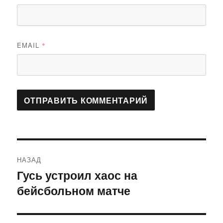
EMAIL
*
Навигация
НАЗАД
по
Гусь устроил хаос на
Предыдущая
бейсбольном матче
запись:
записям