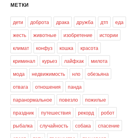
МЕТКИ
дети
доброта
драка
дружба
дтп
еда
жесть
животные
изобретение
истории
климат
конфуз
кошка
красота
криминал
курьез
лайфхак
милота
мода
недвижимость
нло
обезьяна
отвага
отношения
панда
паранормальное
повезло
пожилые
праздник
путешествия
рекорд
робот
рыбалка
случайность
собака
спасение