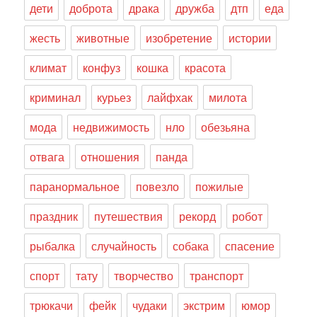
дети
доброта
драка
дружба
дтп
еда
жесть
животные
изобретение
истории
климат
конфуз
кошка
красота
криминал
курьез
лайфхак
милота
мода
недвижимость
нло
обезьяна
отвага
отношения
панда
паранормальное
повезло
пожилые
праздник
путешествия
рекорд
робот
рыбалка
случайность
собака
спасение
спорт
тату
творчество
транспорт
трюкачи
фейк
чудаки
экстрим
юмор