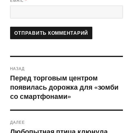
EMAIL
*
Навигация
НАЗАД
по
Перед торговым центром
Предыдущая
появилась дорожка для «зомби
запись:
записям
со смартфонами»
ДАЛЕЕ
Любопытная птица клюнула
Следующая