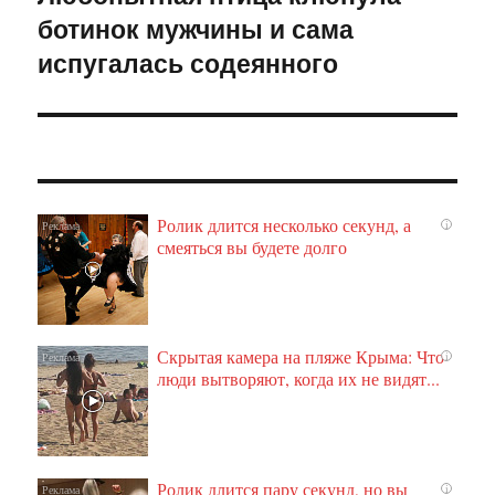
ботинок мужчины и сама
запись:
испугалась содеянного
Ролик длится несколько секунд, а
i
смеяться вы будете долго
Скрытая камера на пляже Крыма: Что
i
люди вытворяют, когда их не видят...
Ролик длится пару секунд, но вы
i