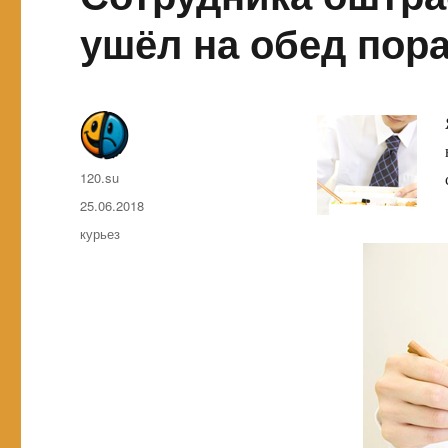
ушёл на обед пор
Автор
120.su
Опубликовано
25.06.2018
Метки
курьез