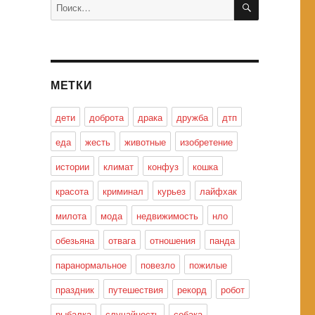
Искать:
МЕТКИ
дети
доброта
драка
дружба
дтп
еда
жесть
животные
изобретение
истории
климат
конфуз
кошка
красота
криминал
курьез
лайфхак
милота
мода
недвижимость
нло
обезьяна
отвага
отношения
панда
паранормальное
повезло
пожилые
праздник
путешествия
рекорд
робот
рыбалка
случайность
собака