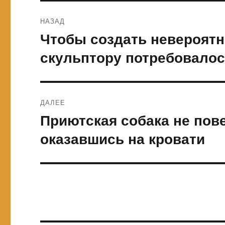
Навигация
НАЗАД
по
Чтобы создать невероятн
Предыдущая
запись:
записям
скульптору потребовалос
ДАЛЕЕ
Приютская собака не пов
Следующая
запись:
оказавшись на кровати