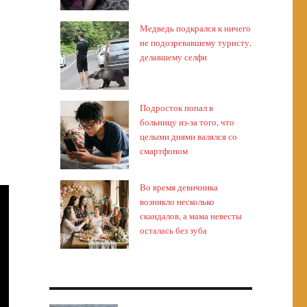
Медведь подкрался к ничего
не подозревавшему туристу,
делавшему селфи
Подросток попал в
больницу из-за того, что
целыми днями валялся со
смартфоном
Во время девичника
возникло несколько
скандалов, а мама невесты
осталась без зуба