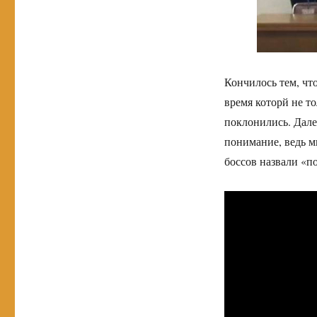
Кончилось тем, чт
время которй не то
поклонились. Дале
понимание, ведь м
боссов назвали «п