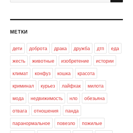
МЕТКИ
дети
доброта
драка
дружба
дтп
еда
жесть
животные
изобретение
истории
климат
конфуз
кошка
красота
криминал
курьез
лайфхак
милота
мода
недвижимость
нло
обезьяна
отвага
отношения
панда
паранормальное
повезло
пожилые