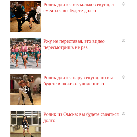
Ролик длится несколько секунд, а
i
смеяться вы будете долго
Ржу не переставая, это видео
i
пересмотришь не раз
Ролик длится пару секунд, но вы
i
будете в шоке от увиденного
Ролик из Омска: вы будете смеяться
i
долго