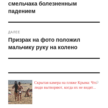
смельчака болезненным
запись:
записям
падением
ДАЛЕЕ
Призрак на фото положил
Следующая
мальчику руку на колено
запись:
Скрытая камера на пляже Крыма: Что
i
люди вытворяют, когда их не видят...