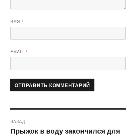
ИМЯ
*
EMAIL
*
Навигация
НАЗАД
по
Прыжок в воду закончился для
Предыдущая