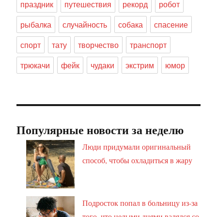
праздник
путешествия
рекорд
робот
рыбалка
случайность
собака
спасение
спорт
тату
творчество
транспорт
трюкачи
фейк
чудаки
экстрим
юмор
Популярные новости за неделю
Люди придумали оригинальный
способ, чтобы охладиться в жару
Подросток попал в больницу из-за
того, что целыми днями валялся со