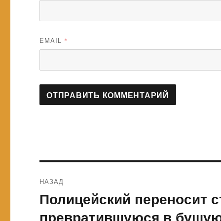
EMAIL
*
Навигация
НАЗАД
по
Полицейский переносит с
Предыдущая
запись:
записям
превратившуюся в бушу