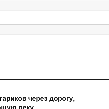
тариков через дорогу,
ющую реку