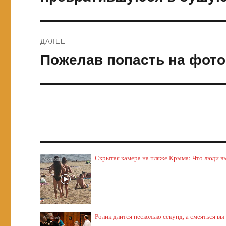
ДАЛЕЕ
Пожелав попасть на фото
Следующая
запись:
Скрытая камера на пляже Крыма: Что люди выт
Ролик длится несколько секунд, а смеяться вы