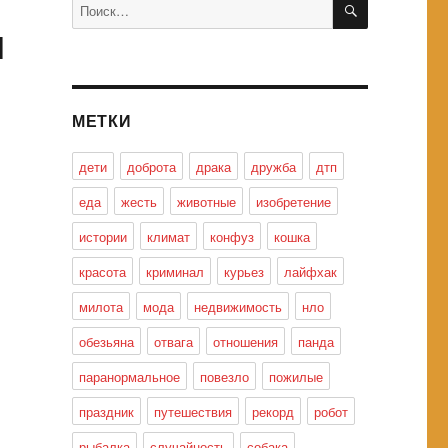
Искать:
я
МЕТКИ
дети
доброта
драка
дружба
дтп
еда
жесть
животные
изобретение
истории
климат
конфуз
кошка
красота
криминал
курьез
лайфхак
милота
мода
недвижимость
нло
обезьяна
отвага
отношения
панда
паранормальное
повезло
пожилые
праздник
путешествия
рекорд
робот
рыбалка
случайность
собака