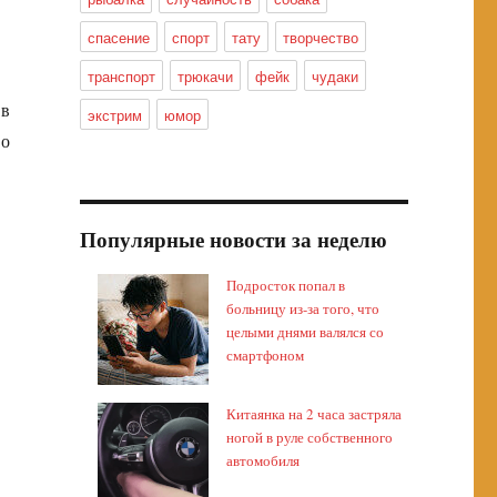
спасение
спорт
тату
творчество
транспорт
трюкачи
фейк
чудаки
 в
экстрим
юмор
во
Популярные новости за неделю
Подросток попал в
больницу из-за того, что
целыми днями валялся со
смартфоном
Китаянка на 2 часа застряла
ногой в руле собственного
автомобиля