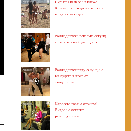
Скрытая камера на пляже
i
Крыма: Что люди вытворяют,
когда их не видят...
Ролик длится несколько секунд,
i
а смеяться вы будете долго
Ролик длится пару секунд, но
i
вы будете в шоке от
увиденного
Королева вагона отожгла!
i
Видео не оставит
равнодушным