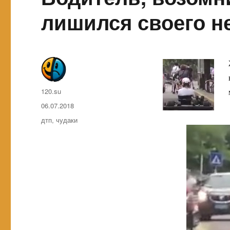
лишился своего н
Автор
120.su
Опубликовано
06.07.2018
Метки
дтп
,
чудаки