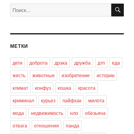
ПО
Искать:
МЕТКИ
дети
доброта
драка
дружба
дтп
еда
жесть
животные
изобретение
истории
климат
конфуз
кошка
красота
криминал
курьез
лайфхак
милота
мода
недвижимость
нло
обезьяна
отвага
отношения
панда