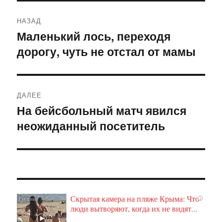
Навигация
НАЗАД
по
Маленький лось, переходя
Предыдущая
дорогу, чуть не отстал от мамы
запись:
записям
ДАЛЕЕ
На бейсбольный матч явился
Следующая
неожиданный посетитель
запись:
Скрытая камера на пляже Крыма: Что
i
люди вытворяют, когда их не видят...