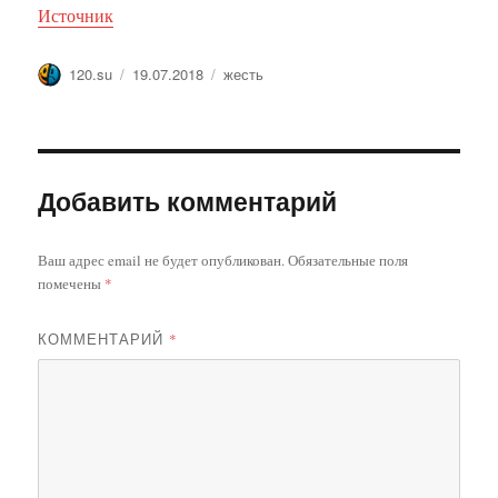
Источник
Автор
Опубликовано
Метки
120.su
19.07.2018
жесть
Добавить комментарий
Ваш адрес email не будет опубликован.
Обязательные поля
помечены
*
КОММЕНТАРИЙ
*