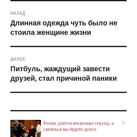
Навигация
НАЗАД
по
Длинная одежда чуть было не
Предыдущая
стоила женщине жизни
запись:
записям
ДАЛЕЕ
Питбуль, жаждущий завести
Следующая
друзей, стал причиной паники
запись:
Ролик длится несколько секунд, а
i
смеяться вы будете долго