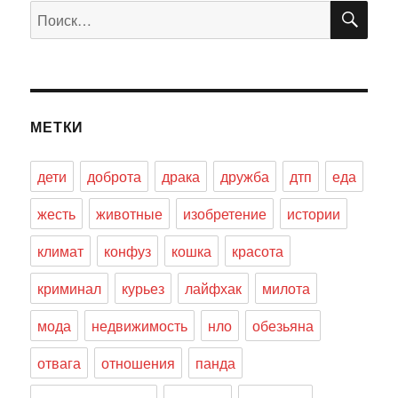
ПО
Искать:
МЕТКИ
дети
доброта
драка
дружба
дтп
еда
жесть
животные
изобретение
истории
климат
конфуз
кошка
красота
криминал
курьез
лайфхак
милота
мода
недвижимость
нло
обезьяна
отвага
отношения
панда