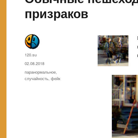
призраков
Автор
120.su
Опубликовано
02.08.2018
Метки
паранормальное
,
случайность
,
фейк