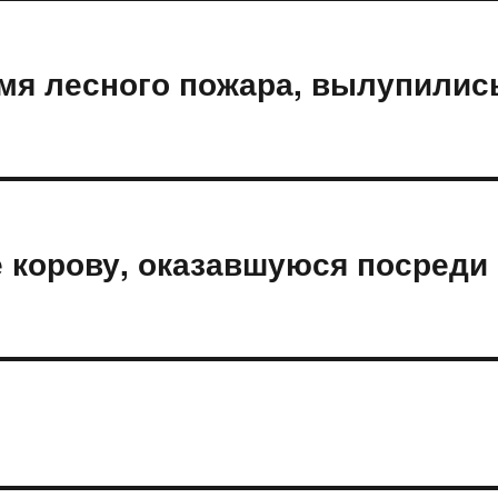
емя лесного пожара, вылупилис
е корову, оказавшуюся посреди