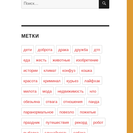
Искать:
МЕТКИ
дети
доброта
драка
дружба
дтп
еда
жесть
животные
изобретение
истории
климат
конфуз
кошка
красота
криминал
курьез
лайфхак
милота
мода
недвижимость
нло
обезьяна
отвага
отношения
панда
паранормальное
повезло
пожилые
праздник
путешествия
рекорд
робот
рыбалка
случайность
собака