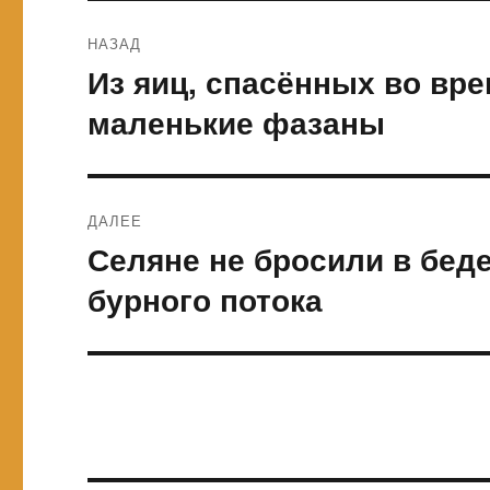
Навигация
НАЗАД
по
Из яиц, спасённых во вр
Предыдущая
запись:
записям
маленькие фазаны
ДАЛЕЕ
Селяне не бросили в бед
Следующая
запись:
бурного потока