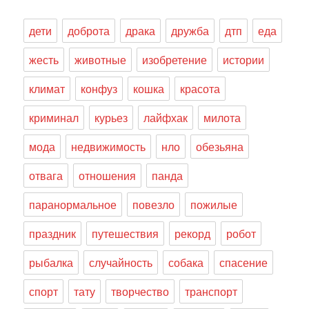
дети
доброта
драка
дружба
дтп
еда
жесть
животные
изобретение
истории
климат
конфуз
кошка
красота
криминал
курьез
лайфхак
милота
мода
недвижимость
нло
обезьяна
отвага
отношения
панда
паранормальное
повезло
пожилые
праздник
путешествия
рекорд
робот
рыбалка
случайность
собака
спасение
спорт
тату
творчество
транспорт