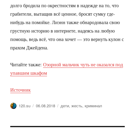
долго бродила по окрестностям в надежде на то, что
грабители, вытащив всё ценное, бросят сумку где-
нибудь на помойке. Лиэнн также обнародовала свою
грустную историю в интернете, надеясь на любую
помощь, ведь всё, что она хочет — это вернуть кулон с
прахом Джейдена.
Читайте также:
Озорной мальчик чуть не оказался под
упавшим шкафом
Источник
Автор
Опубликовано
Метки
120.su
06.08.2018
дети
,
жесть
,
криминал