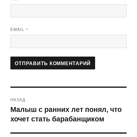
EMAIL
*
Навигация
НАЗАД
по
Малыш с ранних лет понял, что
Предыдущая
хочет стать барабанщиком
запись:
записям