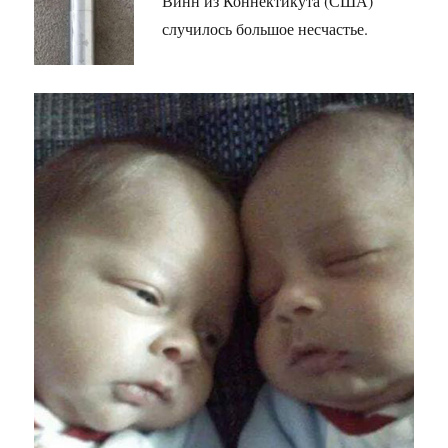
Винн из Коннектикута (США)
случилось большое несчастье.