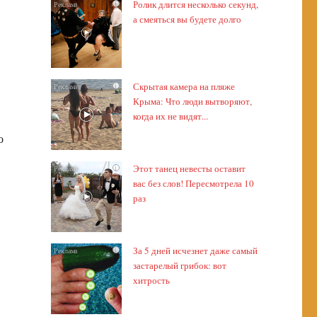
Ролик длится несколько секунд,
i
а смеяться вы будете долго
Скрытая камера на пляже
i
Крыма: Что люди вытворяют,
когда их не видят...
о
Этот танец невесты оставит
i
вас без слов! Пересмотрела 10
раз
За 5 дней исчезнет даже самый
i
застарелый грибок: вот
хитрость