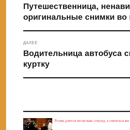
по
Путешественница, ненав
Предыдущая
запись:
записям
оригинальные снимки во 
ДАЛЕЕ
Водительница автобуса сп
Следующая
запись:
куртку
Ролик длится несколько секунд, а смеяться вы