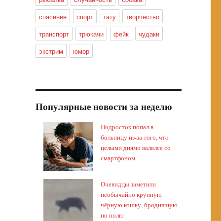
спасение
спорт
тату
творчество
транспорт
трюкачи
фейк
чудаки
экстрим
юмор
Популярные новости за неделю
Подросток попал в
больницу из-за того, что
целыми днями валялся со
смартфоном
Очевидцы заметили
необычайно крупную
чёрную кошку, бродившую
по полю