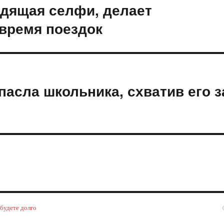
идящая селфи, делает
время поездок
асла школьника, схватив его з
 будете долго