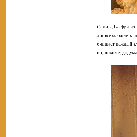
Самир Джафри из 
лишь выложив в ин
очищает каждый ку
он, похоже, додума