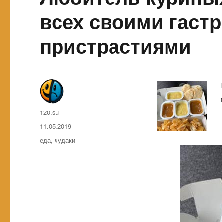
всех своими гаст
пристрастиями
Автор
120.su
Опубликовано
11.05.2019
Метки
еда
,
чудаки