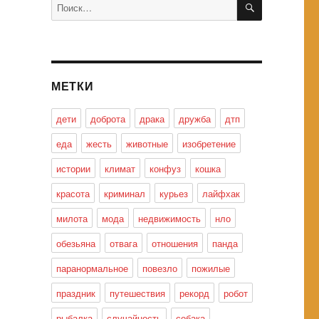
Искать:
МЕТКИ
дети
доброта
драка
дружба
дтп
еда
жесть
животные
изобретение
истории
климат
конфуз
кошка
красота
криминал
курьез
лайфхак
милота
мода
недвижимость
нло
обезьяна
отвага
отношения
панда
паранормальное
повезло
пожилые
праздник
путешествия
рекорд
робот
рыбалка
случайность
собака