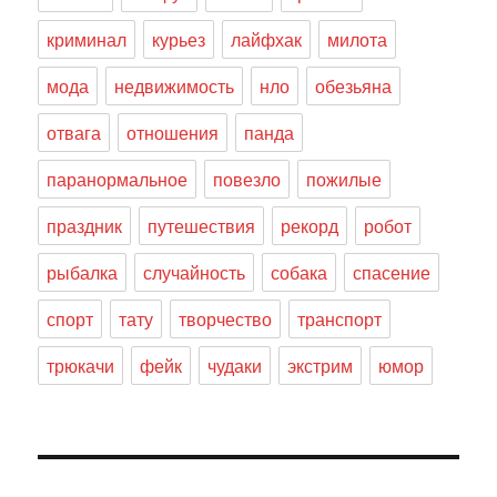
криминал
курьез
лайфхак
милота
мода
недвижимость
нло
обезьяна
отвага
отношения
панда
паранормальное
повезло
пожилые
праздник
путешествия
рекорд
робот
рыбалка
случайность
собака
спасение
спорт
тату
творчество
транспорт
трюкачи
фейк
чудаки
экстрим
юмор