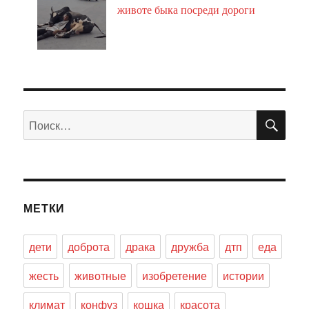
животе быка посреди дороги
ПО
Искать:
МЕТКИ
дети
доброта
драка
дружба
дтп
еда
жесть
животные
изобретение
истории
климат
конфуз
кошка
красота