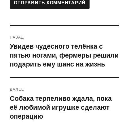
Навигация
НАЗАД
по
Увидев чудесного телёнка с
Предыдущая
пятью ногами, фермеры решили
запись:
записям
подарить ему шанс на жизнь
ДАЛЕЕ
Собака терпеливо ждала, пока
Следующая
её любимой игрушке сделают
запись:
операцию