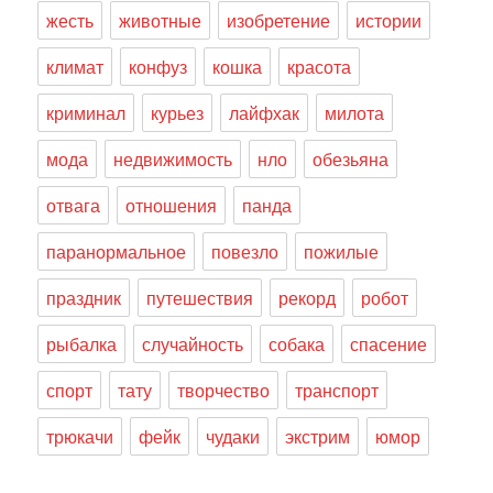
жесть
животные
изобретение
истории
климат
конфуз
кошка
красота
криминал
курьез
лайфхак
милота
мода
недвижимость
нло
обезьяна
отвага
отношения
панда
паранормальное
повезло
пожилые
праздник
путешествия
рекорд
робот
рыбалка
случайность
собака
спасение
спорт
тату
творчество
транспорт
трюкачи
фейк
чудаки
экстрим
юмор