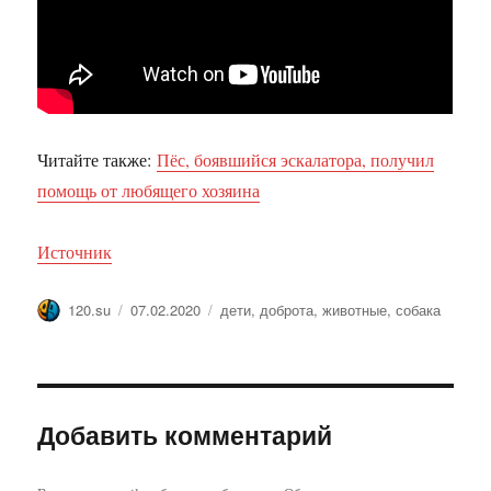
Читайте также:
Пёс, боявшийся эскалатора, получил
помощь от любящего хозяина
Источник
Автор
Опубликовано
Метки
120.su
07.02.2020
дети
,
доброта
,
животные
,
собака
Добавить комментарий