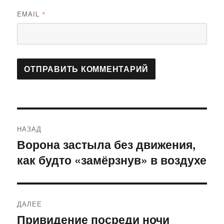
EMAIL
*
Навигация
НАЗАД
по
Ворона застыла без движения,
Предыдущая
как будто «замёрзнув» в воздухе
запись:
записям
ДАЛЕЕ
Привидение посреди ночи
Следующая