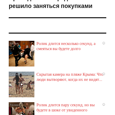
решило заняться покупками
запись:
Ролик длится несколько секунд, а
i
смеяться вы будете долго
Скрытая камера на пляже Крыма: Что
i
люди вытворяют, когда их не видят...
Ролик длится пару секунд, но вы
i
будете в шоке от увиденного