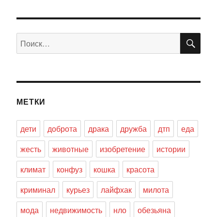
ПО
Искать:
МЕТКИ
дети
доброта
драка
дружба
дтп
еда
жесть
животные
изобретение
истории
климат
конфуз
кошка
красота
криминал
курьез
лайфхак
милота
мода
недвижимость
нло
обезьяна