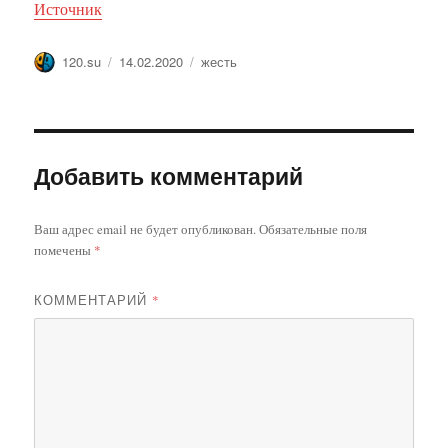
Источник
Автор
Опубликовано
Метки
120.su
14.02.2020
жесть
Добавить комментарий
Ваш адрес email не будет опубликован.
Обязательные поля
помечены
*
КОММЕНТАРИЙ
*