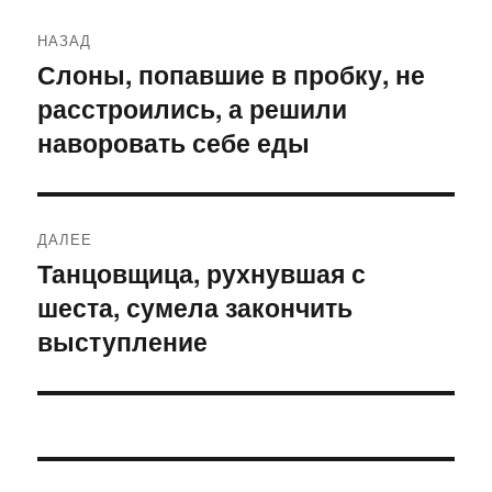
Навигация
НАЗАД
по
Слоны, попавшие в пробку, не
Предыдущая
расстроились, а решили
запись:
записям
наворовать себе еды
ДАЛЕЕ
Танцовщица, рухнувшая с
Следующая
шеста, сумела закончить
запись:
выступление