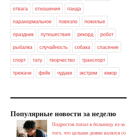
отвага
отношения
панда
паранормальное
повезло
пожилые
праздник
путешествия
рекорд
робот
рыбалка
случайность
собака
спасение
спорт
тату
творчество
транспорт
трюкачи
фейк
чудаки
экстрим
юмор
Популярные новости за неделю
Подросток попал в больницу из-за
того, что целыми днями валялся со