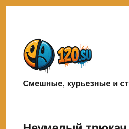
Смешные, курьезные и ст
Неумелый трюкач 