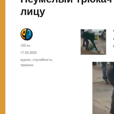
лицу
Автор
120.su
Опубликовано
17.02.2020
Метки
курьез
,
случайность
,
трюкачи