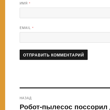
ИМЯ
*
EMAIL
*
Навигация
НАЗАД
по
Робот-пылесос поссорил 
Предыдущая