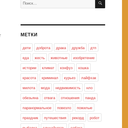
Искать:
МЕТКИ
т
дети
доброта
драка
дружба
дтп
еда
жесть
животные
изобретение
истории
климат
конфуз
кошка
красота
криминал
курьез
лайфхак
милота
мода
недвижимость
нло
обезьяна
отвага
отношения
панда
паранормальное
повезло
пожилые
праздник
путешествия
рекорд
робот
рыбалка
случайность
собака