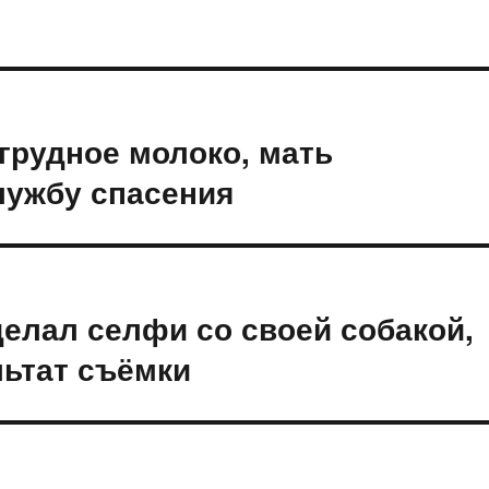
 грудное молоко, мать
лужбу спасения
делал селфи со своей собакой,
льтат съёмки