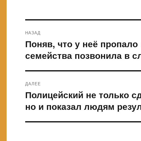
Навигация
НАЗАД
по
Поняв, что у неё пропало
Предыдущая
запись:
записям
семейства позвонила в с
ДАЛЕЕ
Полицейский не только с
Следующая
запись:
но и показал людям резу