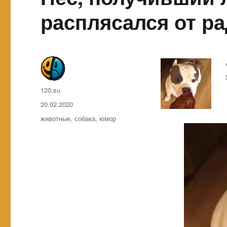
расплясался от р
Автор
120.su
Опубликовано
20.02.2020
Метки
животные
,
собака
,
юмор