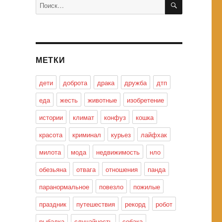
Искать:
МЕТКИ
дети
доброта
драка
дружба
дтп
еда
жесть
животные
изобретение
истории
климат
конфуз
кошка
красота
криминал
курьез
лайфхак
милота
мода
недвижимость
нло
обезьяна
отвага
отношения
панда
паранормальное
повезло
пожилые
праздник
путешествия
рекорд
робот
рыбалка
случайность
собака