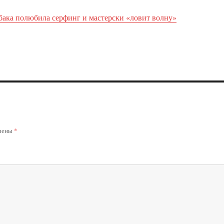
бака полюбила серфинг и мастерски «ловит волну»
ечены
*