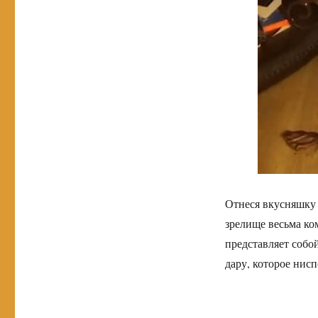
Отнеся вкусняшку в
зрелище весьма ко
представляет собо
дару, которое нисп