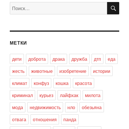
ПО
Искать:
МЕТКИ
дети
доброта
драка
дружба
дтп
еда
жесть
животные
изобретение
истории
климат
конфуз
кошка
красота
криминал
курьез
лайфхак
милота
мода
недвижимость
нло
обезьяна
отвага
отношения
панда