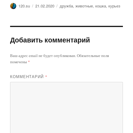
Автор
Опубликовано
Метки
120.su
21.02.2020
дружба
,
животные
,
кошка
,
курьез
Добавить комментарий
Ваш адрес email не будет опубликован.
Обязательные поля
помечены
*
КОММЕНТАРИЙ
*