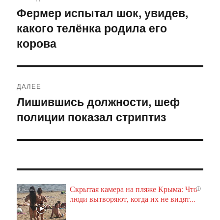
по
Фермер испытал шок, увидев,
Предыдущая
какого телёнка родила его
запись:
записям
корова
ДАЛЕЕ
Лишившись должности, шеф
Следующая
полиции показал стриптиз
запись:
Скрытая камера на пляже Крыма: Что
i
люди вытворяют, когда их не видят...