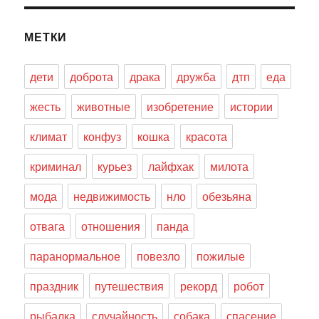
МЕТКИ
дети
доброта
драка
дружба
дтп
еда
жесть
животные
изобретение
истории
климат
конфуз
кошка
красота
криминал
курьез
лайфхак
милота
мода
недвижимость
нло
обезьяна
отвага
отношения
панда
паранормальное
повезло
пожилые
праздник
путешествия
рекорд
робот
рыбалка
случайность
собака
спасение