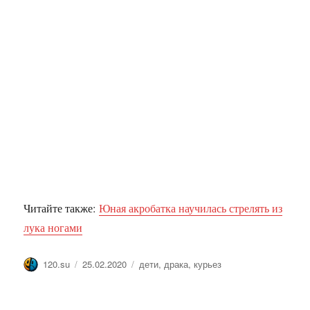
Читайте также:
Юная акробатка научилась стрелять из
лука ногами
Автор
Опубликовано
Метки
120.su
25.02.2020
дети
,
драка
,
курьез