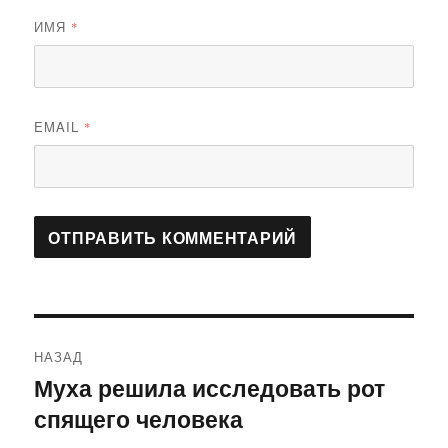
ИМЯ
*
EMAIL
*
Навигация
НАЗАД
по
Муха решила исследовать рот
Предыдущая
спящего человека
запись:
записям