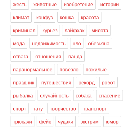
жесть
животные
изобретение
истории
климат
конфуз
кошка
красота
криминал
курьез
лайфхак
милота
мода
недвижимость
нло
обезьяна
отвага
отношения
панда
паранормальное
повезло
пожилые
праздник
путешествия
рекорд
робот
рыбалка
случайность
собака
спасение
спорт
тату
творчество
транспорт
трюкачи
фейк
чудаки
экстрим
юмор