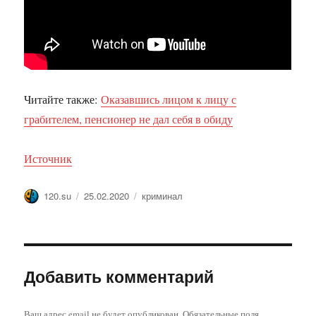
Читайте также:
Оказавшись лицом к лицу с
грабителем, пенсионер не дал себя в обиду
Источник
Автор
Опубликовано
Метки
120.su
25.02.2020
криминал
Добавить комментарий
Ваш адрес email не будет опубликован.
Обязательные поля