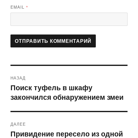
EMAIL
*
Навигация
НАЗАД
по
Поиск туфель в шкафу
Предыдущая
закончился обнаружением змеи
запись:
записям
ДАЛЕЕ
Привидение пересело из одной
Следующая