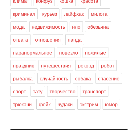
климат
конфуз
кошка
красота
криминал
курьез
лайфхак
милота
мода
недвижимость
нло
обезьяна
отвага
отношения
панда
паранормальное
повезло
пожилые
праздник
путешествия
рекорд
робот
рыбалка
случайность
собака
спасение
спорт
тату
творчество
транспорт
трюкачи
фейк
чудаки
экстрим
юмор