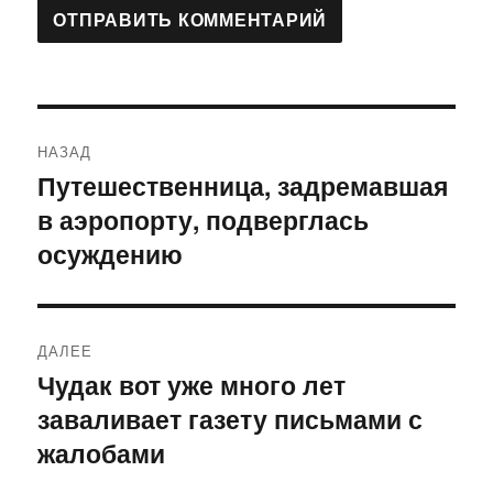
Навигация
НАЗАД
по
Путешественница, задремавшая
Предыдущая
в аэропорту, подверглась
запись:
записям
осуждению
ДАЛЕЕ
Чудак вот уже много лет
Следующая
заваливает газету письмами с
запись:
жалобами